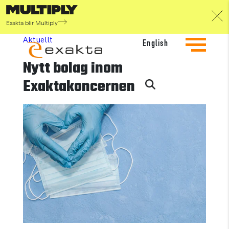
<<
Back to Blog
Exakta blir Multiply
Aktuellt
English
Nytt bolag inom
Exaktakoncernen